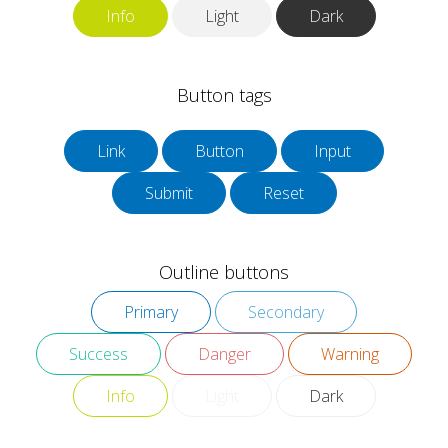
Info
Light
Dark
Button tags
Link
Button
Outline buttons
Primary
Secondary
Success
Danger
Warning
Info
Light
Dark