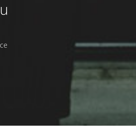
zu
ice