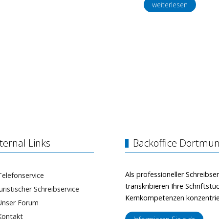
weiterlesen
ternal Links
Backoffice Dortmun
Als professioneller Schreibser
Telefonservice
transkribieren Ihre Schriftst
Juristischer Schreibservice
Kernkompetenzen konzentri
Unser Forum
Kontakt