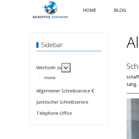
HOME
BLOG
A
Sidebar
Sch
MOD_MENU_TOGGLE_SUBMENU_
Wechseln zu
schaf
Home
tätig
Allgemeiner Schreibservice
Juristischer Schreibservice
Telephone-Office