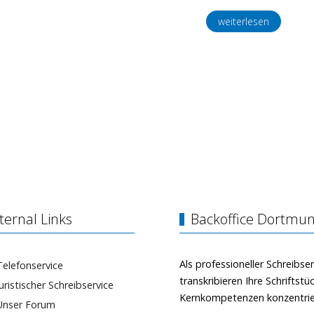
weiterlesen
ternal Links
Backoffice Dortmun
Als professioneller Schreibser
Telefonservice
transkribieren Ihre Schriftst
Juristischer Schreibservice
Kernkompetenzen konzentri
Unser Forum