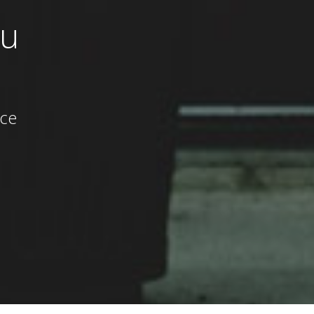
zu
ice