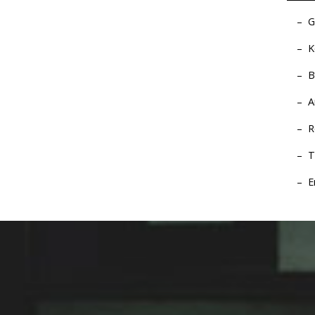
G
K
B
A
R
T
E